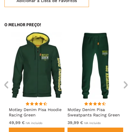
Adicionar à Lista de Favoritos
O MELHOR PREÇO!
irt
Motley Denim Pisa Hoodie
Motley Denim Pisa
Mo
Racing Green
Sweatpants Racing Green
Ho
49,99 €
39,99 €
49
IVA incluído
IVA incluído