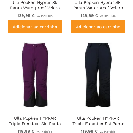
Ulla Popken Hyprar Ski
Ulla Popken Hyprar Ski
Pants Waterproof Velcro
Pants Waterproof Velcro
Closure Shaped Knees
Closure Shaped Knees Ice
129,99 €
129,99 €
IVA incluído
IVA incluído
Berry Pink
Green
Adicionar ao carrinho
Adicionar ao carrinho
Ulla Popken HYPRAR
Ulla Popken HYPRAR
Triple Function Ski Pants
Triple Function Ski Pants
Grape Red
Navy
119,99 €
119,99 €
IVA incluído
IVA incluído