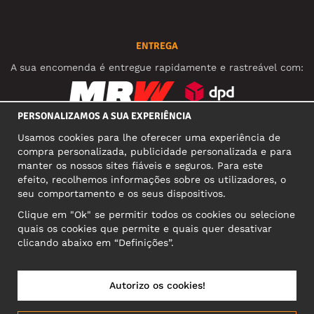
ENTREGA
A sua encomenda é entregue rapidamente e rastreável com:
PERSONALIZAMOS A SUA EXPERIÊNCIA
REDES SOCIAIS
Usamos cookies para lhe oferecer uma experiência de
compra personalizada, publicidade personalizada e para
manter os nossos sites fiáveis e seguros. Para este
efeito, recolhemos informações sobre os utilizadores, o
MORADA COMERCIAL
seu comportamento e os seus dispositivos.
Motley Denim Europe OÜ
Clique em "Ok" se permitir todos os cookies ou selecione
Narva mnt 5, EE-10117 Tallinn
quais os cookies que permite e quais quer desativar
Reg: 12356245
clicando abaixo em “Definições”.
Atenção! Não envie devoluções para esta morada!
Autorizo os cookies!