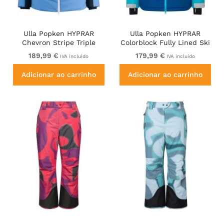
Ulla Popken HYPRAR
Ulla Popken HYPRAR
Chevron Stripe Triple
Colorblock Fully Lined Ski
Function Quilted Fully
Jacket Bright Turquoise
189,99 €
179,99 €
IVA incluído
IVA incluído
Lined Ski Jacket Pastel
Petrol
Adicionar ao carrinho
Adicionar ao carrinho