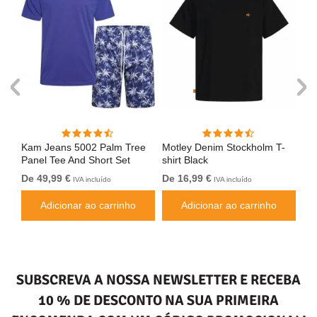
Kam Jeans 5002 Palm Tree
Motley Denim Stockholm T-
Mo
Panel Tee And Short Set
shirt Black
Sho
Electric Blue
Bl
De 49,99 €
De 16,99 €
De
IVA incluído
IVA incluído
Adicionar ao carrinho
Adicionar ao carrinho
SUBSCREVA A NOSSA NEWSLETTER E RECEBA
10 % DE DESCONTO NA SUA PRIMEIRA