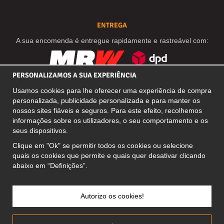
ENTREGA
A sua encomenda é entregue rapidamente e rastreável com:
PERSONALIZAMOS A SUA EXPERIÊNCIA
REDES SOCIAIS
Usamos cookies para lhe oferecer uma experiência de compra
personalizada, publicidade personalizada e para manter os
nossos sites fiáveis e seguros. Para este efeito, recolhemos
informações sobre os utilizadores, o seu comportamento e os
MORADA COMERCIAL
seus dispositivos.
Motley Denim Europe OÜ
Clique em "Ok" se permitir todos os cookies ou selecione
Narva mnt 5, EE-10117 Tallinn
quais os cookies que permite e quais quer desativar clicando
Reg: 12356245
abaixo em “Definições”.
Atenção! Não envie devoluções para esta morada!
Autorizo os cookies!