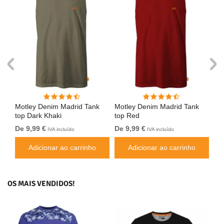
Motley Denim Madrid Tank
Motley Denim Madrid Tank
Mo
top Dark Khaki
top Red
to
De 9,99 €
De 9,99 €
De
IVA incluído
IVA incluído
Adicionar ao carrinho
Adicionar ao carrinho
OS MAIS VENDIDOS!