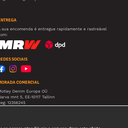
ENTREGA
A sua encomenda é entregue rapidamente e rastreável
com:
REDES SOCIAIS
MORADA COMERCIAL
Motley Denim Europe OÜ
arva mnt 5, EE-10117 Tallinn
eg: 12356245
tenção! Não envie devoluções para esta morada!