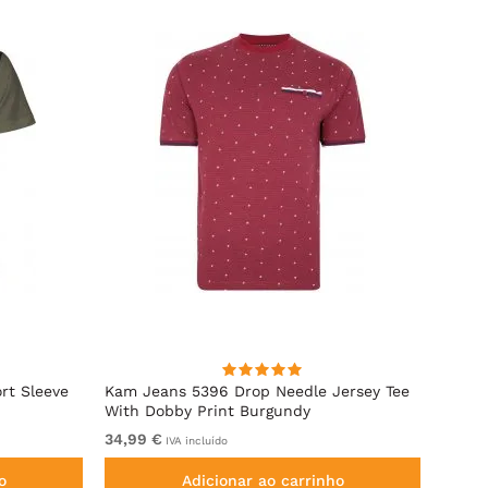
rt Sleeve
Kam Jeans 5396 Drop Needle Jersey Tee
Motle
With Dobby Print Burgundy
34,99 €
De 19
IVA incluído
o
Adicionar ao carrinho