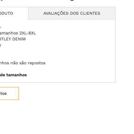
RODUTO
AVALIAÇÕES DOS CLIENTES
e
tamanhos 2XL-8XL
OTLEY DENIM
o
nhos não são repostos
a de tamanhos
itos