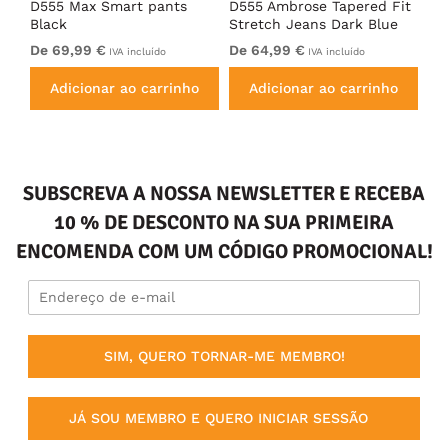
ue
D555 Max Smart pants
D555 Ambrose Tapered Fit
D5
Black
Stretch Jeans Dark Blue
Bl
De 69,99 €
De 64,99 €
69
IVA incluído
IVA incluído
Adicionar ao carrinho
Adicionar ao carrinho
SUBSCREVA A NOSSA NEWSLETTER E RECEBA
10 % DE DESCONTO NA SUA PRIMEIRA
ENCOMENDA COM UM CÓDIGO PROMOCIONAL!
SIM, QUERO TORNAR-ME MEMBRO!
JÁ SOU MEMBRO E QUERO INICIAR SESSÃO