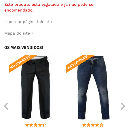
Este produto está esgotado e já não pode ser
encomendado.
Ir para a página inicial »
Mapa do site »
OS MAIS VENDIDOS!
MAIS VENDIDOS!
MAIS VENDIDOS!
MAI