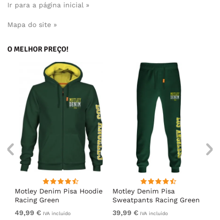
Ir para a página inicial »
Mapa do site »
O MELHOR PREÇO!
irt
Motley Denim Pisa Hoodie
Motley Denim Pisa
Mo
Racing Green
Sweatpants Racing Green
Ho
49,99 €
39,99 €
49
IVA incluído
IVA incluído