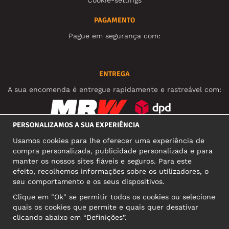
PAGAMENTO
Pague em segurança com:
ENTREGA
A sua encomenda é entregue rapidamente e rastreável com:
PERSONALIZAMOS A SUA EXPERIÊNCIA
REDES SOCIAIS
Usamos cookies para lhe oferecer uma experiência de
compra personalizada, publicidade personalizada e para
manter os nossos sites fiáveis e seguros. Para este
efeito, recolhemos informações sobre os utilizadores, o
MORADA COMERCIAL
seu comportamento e os seus dispositivos.
Motley Denim Europe OÜ
Clique em "Ok" se permitir todos os cookies ou selecione
Narva mnt 5, EE-10117 Tallinn
quais os cookies que permite e quais quer desativar
Reg: 12356245
clicando abaixo em “Definições”.
Atenção! Não envie devoluções para esta morada!