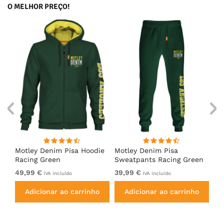
O MELHOR PREÇO!
irt
Motley Denim Pisa Hoodie
Motley Denim Pisa
Mo
Racing Green
Sweatpants Racing Green
Ho
49,99 €
39,99 €
49
IVA incluído
IVA incluído
Adicionar ao carrinho
Adicionar ao carrinho