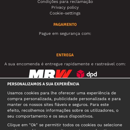
Condições para reclamação
Privacy policy
Cookie-settings
PAGAMENTO
Pague em segurança com:
ENTREGA
A sua encomenda é entregue rapidamente e rastreável com:
PERSONALIZAMOS A SUA EXPERIÊNCIA
REDES SOCIAIS
Usamos cookies para lhe oferecer uma experiência de
compra personalizada, publicidade personalizada e para
manter os nossos sites fiáveis e seguros. Para este
efeito, recolhemos informações sobre os utilizadores, o
MORADA COMERCIAL
seu comportamento e os seus dispositivos.
Motley Denim Europe OÜ
Clique em "Ok" se permitir todos os cookies ou selecione
Narva mnt 5, EE-10117 Tallinn