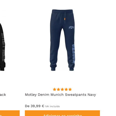
lack
Motley Denim Munich Sweatpants Navy
Motle
De 39,99 €
De 49
IVA incluído
o
Adicionar ao carrinho