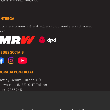
Pague em segurança com:
ENTREGA
A sua encomenda é entregue rapidamente e rastreável
com:
REDES SOCIAIS
MORADA COMERCIAL
Motley Denim Europe OÜ
arva mnt 5, EE-10117 Tallinn
eg: 12356245
tenção! Não envie devoluções para esta morada!