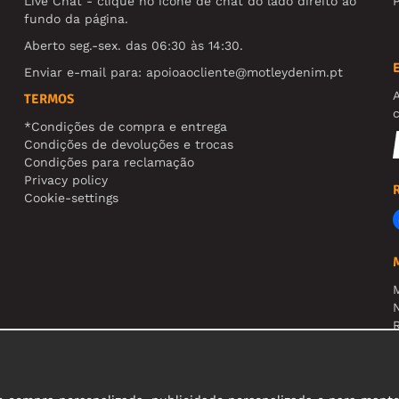
Live Chat - clique no ícone de chat do lado direito ao
fundo da página.
Aberto seg.-sex. das 06:30 às 14:30.
Enviar e-mail para:
apoioaocliente@motleydenim.pt
TERMOS
*Condições de compra e entrega
Condições de devoluções e trocas
Condições para reclamação
Privacy policy
Cookie-settings
N
R
A