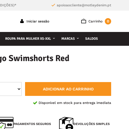
NDIÇÕES)*
apoioaocliente@motleydenim.pt
0
Iniciar sessão
Carrinho
ROUPA PARA MULHER XS-XXL
MARCAS
SALDOS
go Swimshorts Red
ADICIONAR AO CARRINHO
Disponível em stock para entrega imediata
PAGAMENTOS SEGUROS
DEVOLUÇÕES SIMPLES