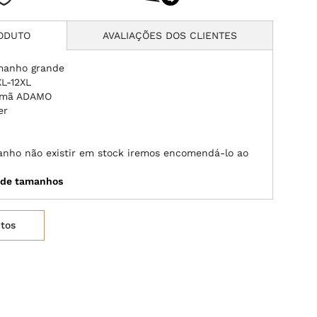
RODUTO
AVALIAÇÕES DOS CLIENTES
manho grande
L-12XL
lemã ADAMO
er
manho não existir em stock iremos encomendá-lo ao
a de tamanhos
itos