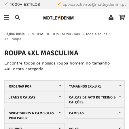
4000+ ESTILOS
apoioaocliente@motleydenim.pt
Página inicial
ROUPAS DE HOMEM 2XL-14XL
Toda a roupa
4XL roupa
ROUPA 4XL MASCULINA
Encontre todos os nossos roupa homem no tamanho
4XL desta categoria.
ORDENAR POR
TAMANHOS 2XL-14XL
JEANS E CALÇAS
CALÇAS DE FATO DE TREINO &
CALÇÕES
SWEATSHIRTS & CAMISOLAS
CAMISAS
COM CAPUZ