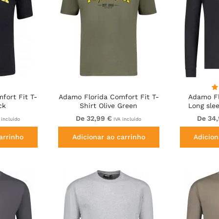
fort Fit T-
Adamo Florida Comfort Fit T-
Adamo Fl
ck
Shirt Olive Green
Long slee
De 32,99 €
De 34
 incluído
IVA incluído
arrinho
Adicionar ao carrinho
Adicion