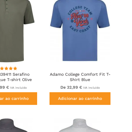
39411 Serafino
Adamo College Comfort Fit T-
ue T-shirt Olive
Shirt Blue
Green
,99 €
De 32,99 €
IVA incluído
IVA incluído
ar ao carrinho
Adicionar ao carrinho