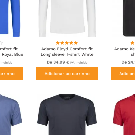
fort fit
Adamo Floyd Comfort fit
Adamo Kev
t Royal Blue
Long sleeve T-shirt White
sh
De 34,99 €
De 24
 incluído
IVA incluído
arrinho
Adicionar ao carrinho
Adicion