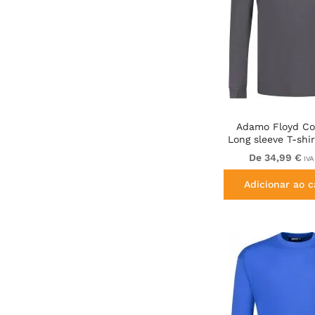
Adamo Floyd Com
Long sleeve T-shi
De 34,99 €
IVA
Adicionar ao c