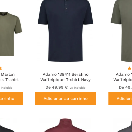
 Marlon
Adamo 139411 Serafino
Adamo 1
ck T-shirt
Waffelpique T-shirt Navy
Waffelpiq
en
De 49,99 €
De 49
 incluído
IVA incluído
arrinho
Adicionar ao carrinho
Adicion