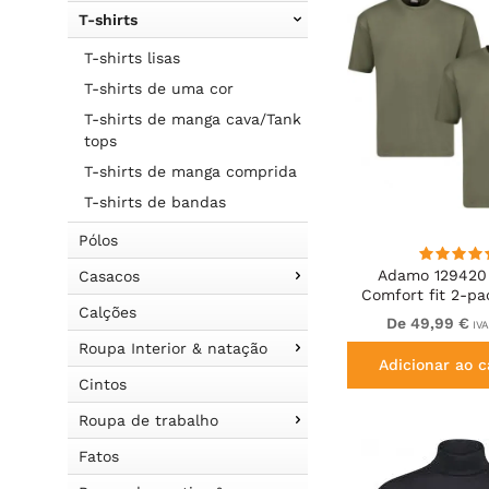
T-shirts
T-shirts lisas
T-shirts de uma cor
T-shirts de manga cava/Tank
tops
T-shirts de manga comprida
T-shirts de bandas
Pólos
Adamo 129420
Casacos
Comfort fit 2-pa
Calções
Olive Gre
De 49,99 €
IVA
Roupa Interior & natação
Adicionar ao c
Cintos
Roupa de trabalho
Fatos