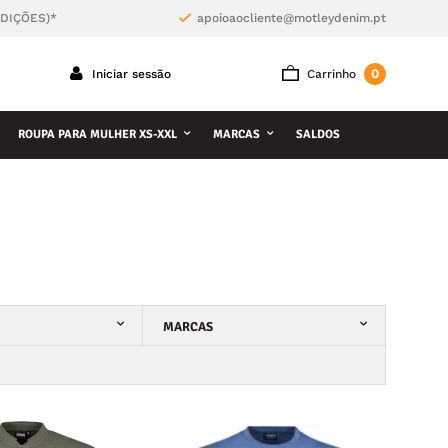
NDIÇÕES)*
apoioaocliente@motleydenim.pt
0
Iniciar sessão
Carrinho
ROUPA PARA MULHER XS-XXL
MARCAS
SALDOS
MARCAS