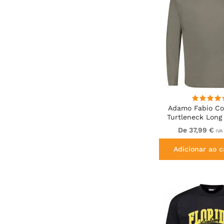
Adamo Fabio Com
Turtleneck Long 
shirt Kha
De 37,99 €
IVA 
Adicionar ao c