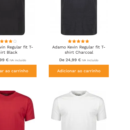
in Regular fit T-
Adamo Kevin Regular fit T-
irt Black
shirt Charcoal
,99 €
De 24,99 €
IVA incluído
IVA incluído
ar ao carrinho
Adicionar ao carrinho