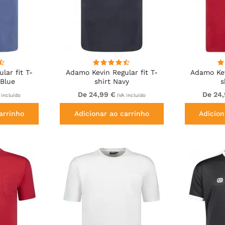
lar fit T-
Adamo Kevin Regular fit T-
Adamo Kev
 Blue
shirt Navy
s
De 24,99 €
De 24
 incluído
IVA incluído
arrinho
Adicionar ao carrinho
Adicion