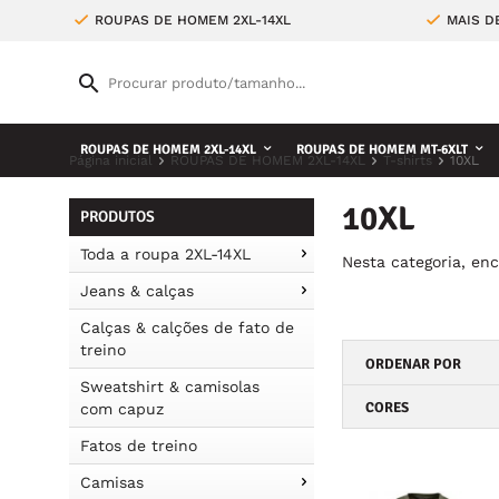
ROUPAS DE HOMEM 2XL-14XL
MAIS D
ROUPAS DE HOMEM 2XL-14XL
ROUPAS DE HOMEM MT-6XLT
Página inicial
ROUPAS DE HOMEM 2XL-14XL
T-shirts
10XL
10XL
PRODUTOS
Toda a roupa 2XL-14XL
Nesta categoria, en
Jeans & calças
Calças & calções de fato de
treino
ORDENAR POR
Sweatshirt & camisolas
CORES
com capuz
Fatos de treino
Camisas