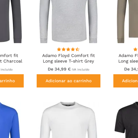
fort fit
Adamo Floyd Comfort fit
Adamo Fl
rt Charcoal
Long sleeve T-shirt Grey
Long slee
De 34,99 €
De 34
 incluído
IVA incluído
arrinho
Adicionar ao carrinho
Adicion