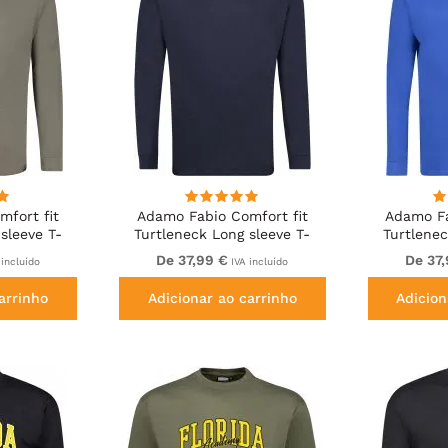
fort fit
Adamo Fabio Comfort fit
Adamo Fa
sleeve T-
Turtleneck Long sleeve T-
Turtlenec
ki
shirt Navy
shir
De 37,99 €
De 37
incluído
IVA incluído
arrinho
Adicionar ao carrinho
Adicion