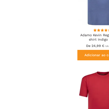
Adamo Kevin Regu
shirt Indigo
De 24,99 €
IVA
Adicionar ao c