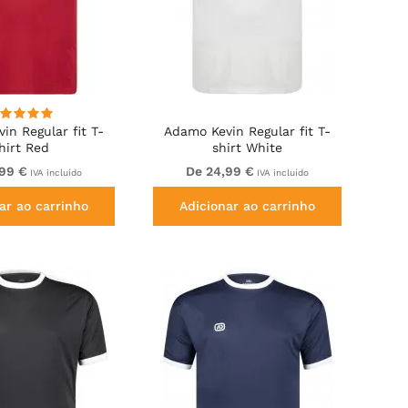
in Regular fit T-
Adamo Kevin Regular fit T-
hirt Red
shirt White
,99 €
De 24,99 €
IVA incluído
IVA incluído
ar ao carrinho
Adicionar ao carrinho