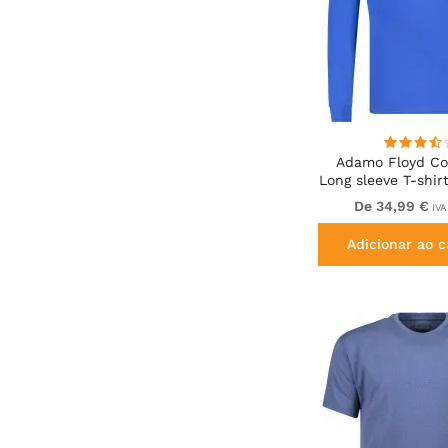
Adamo Floyd Com
Long sleeve T-shir
De 34,99 €
IVA
Adicionar ao c