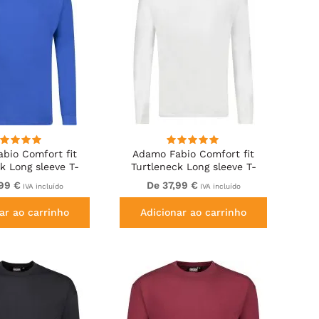
bio Comfort fit
Adamo Fabio Comfort fit
k Long sleeve T-
Turtleneck Long sleeve T-
t Royal blue
shirt White
,99 €
De 37,99 €
IVA incluído
IVA incluído
ar ao carrinho
Adicionar ao carrinho