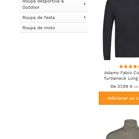
Roupa desportiva &
Outdoor
Roupa de festa
Roupa de moto
Adamo Fabio Com
Turtleneck Long 
shirt Bla
De 37,99 €
IVA 
Adicionar ao c