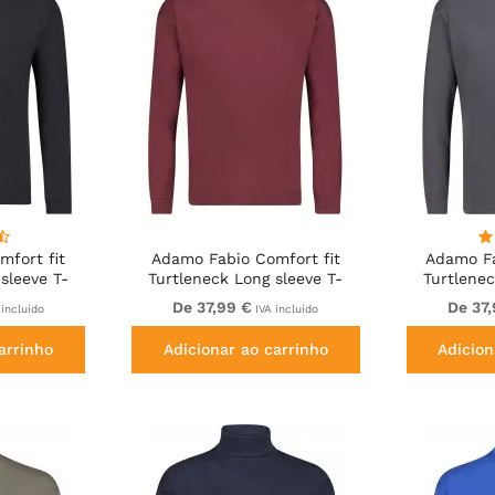
fort fit
Adamo Fabio Comfort fit
Adamo Fa
sleeve T-
Turtleneck Long sleeve T-
Turtlenec
ck
shirt Burgundy
shi
De 37,99 €
De 37
incluído
IVA incluído
arrinho
Adicionar ao carrinho
Adicion