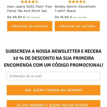
Kam Jeans 5002 Palm Tree
Motley Denim Stockholm
Mo
Panel Tee And Short Set
T-shirt Black
Sh
Electric Blue
Bl
De 49,99 €
De 16,99 €
De
IVA incluído
IVA incluído
Adicionar ao carrinho
Adicionar ao carrinho
SUBSCREVA A NOSSA NEWSLETTER E RECEBA
10 % DE DESCONTO NA SUA PRIMEIRA
ENCOMENDA COM UM CÓDIGO PROMOCIONAL!
SIM, QUERO TORNAR-ME MEMBRO!
JÁ SOU MEMBRO E QUERO INICIAR SESSÃO