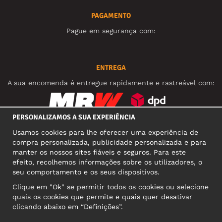
PAGAMENTO
Pague em segurança com:
ENTREGA
A sua encomenda é entregue rapidamente e rastreável com:
PERSONALIZAMOS A SUA EXPERIÊNCIA
REDES SOCIAIS
Usamos cookies para lhe oferecer uma experiência de
compra personalizada, publicidade personalizada e para
manter os nossos sites fiáveis e seguros. Para este
efeito, recolhemos informações sobre os utilizadores, o
MORADA COMERCIAL
seu comportamento e os seus dispositivos.
Motley Denim Europe OÜ
Clique em "Ok" se permitir todos os cookies ou selecione
Narva mnt 5, EE-10117 Tallinn
quais os cookies que permite e quais quer desativar
Reg: 12356245
clicando abaixo em “Definições”.
Atenção! Não envie devoluções para esta morada!