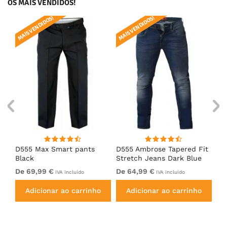
OS MAIS VENDIDOS!
MAIS VENDIDOS!
MAIS VENDIDOS!
MAI
D555 Max Smart pants
D555 Ambrose Tapered Fit
Ro
Black
Stretch Jeans Dark Blue
Je
De 69,99 €
De 64,99 €
64
IVA incluído
IVA incluído
Adicionar ao carrinho
Adicionar ao carrinho