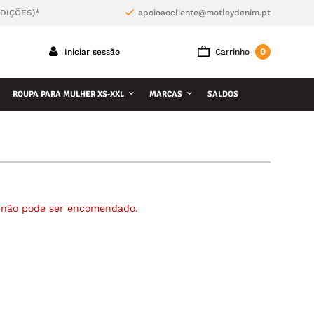
NDIÇÕES)*
apoioaocliente@motleydenim.pt
0
Iniciar sessão
Carrinho
ROUPA PARA MULHER XS-XXL
MARCAS
SALDOS
á não pode ser encomendado.