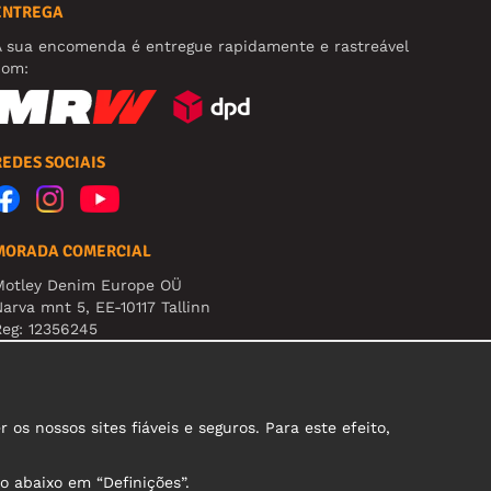
ENTREGA
A sua encomenda é entregue rapidamente e rastreável
com:
REDES SOCIAIS
MORADA COMERCIAL
Motley Denim Europe OÜ
arva mnt 5, EE-10117 Tallinn
eg: 12356245
tenção! Não envie devoluções para esta morada!
s nossos sites fiáveis e seguros. Para este efeito,
o abaixo em “Definições”.