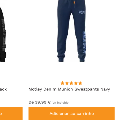
lack
Motley Denim Munich Sweatpants Navy
Motle
De 39,99 €
De 49
IVA incluído
o
Adicionar ao carrinho