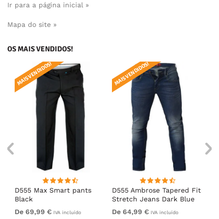
Ir para a página inicial »
Mapa do site »
OS MAIS VENDIDOS!
MAIS VENDIDOS!
MAIS VENDIDOS!
MAI
ue
D555 Max Smart pants
D555 Ambrose Tapered Fit
D5
Black
Stretch Jeans Dark Blue
Bl
De 69,99 €
De 64,99 €
69
IVA incluído
IVA incluído