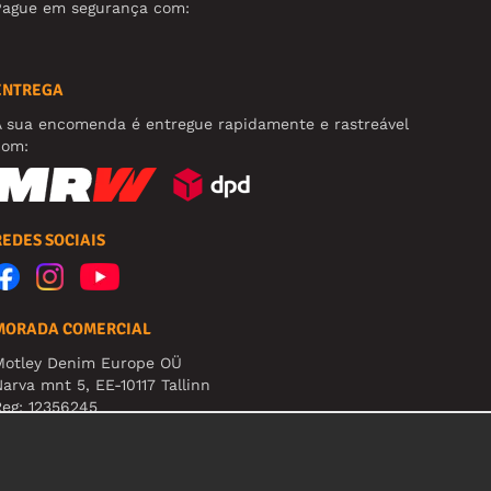
Pague em segurança com:
ENTREGA
A sua encomenda é entregue rapidamente e rastreável
com:
REDES SOCIAIS
MORADA COMERCIAL
Motley Denim Europe OÜ
arva mnt 5, EE-10117 Tallinn
eg: 12356245
tenção! Não envie devoluções para esta morada!