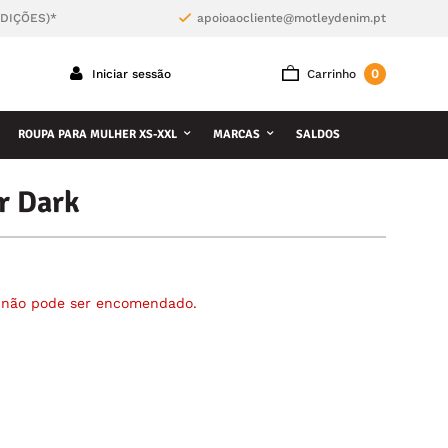
NDIÇÕES)*
apoioaocliente@motleydenim.pt
0
Iniciar sessão
Carrinho
ROUPA PARA MULHER XS-XXL
MARCAS
SALDOS
r Dark
á não pode ser encomendado.