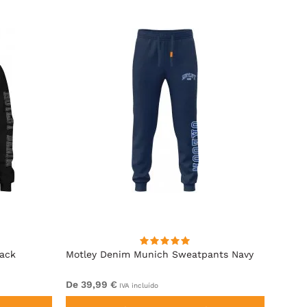
lack
Motley Denim Munich Sweatpants Navy
Motle
De 39,99 €
De 49
IVA incluído