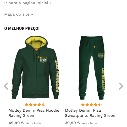
Ir para a página inicial »
Mapa do site »
O MELHOR PREÇO!
irt
Motley Denim Pisa Hoodie
Motley Denim Pisa
Mo
Racing Green
Sweatpants Racing Green
Ho
49,99 €
39,99 €
49
IVA incluído
IVA incluído