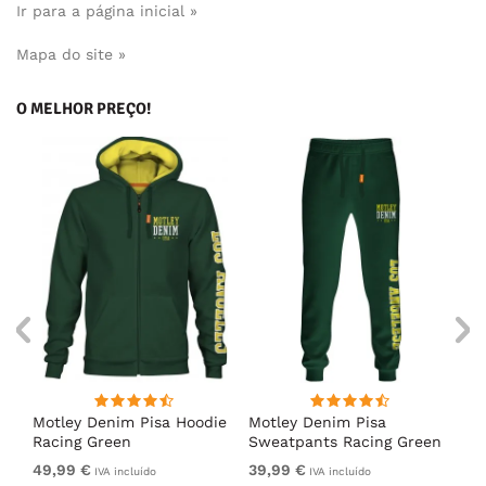
Ir para a página inicial »
Mapa do site »
O MELHOR PREÇO!
irt
Motley Denim Pisa Hoodie
Motley Denim Pisa
Mo
Racing Green
Sweatpants Racing Green
Ho
49,99 €
39,99 €
49
IVA incluído
IVA incluído