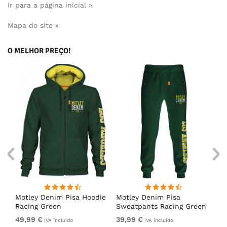
Ir para a página inicial »
Mapa do site »
O MELHOR PREÇO!
irt
Motley Denim Pisa Hoodie
Motley Denim Pisa
Mo
Racing Green
Sweatpants Racing Green
Ho
49,99 €
39,99 €
49
IVA incluído
IVA incluído