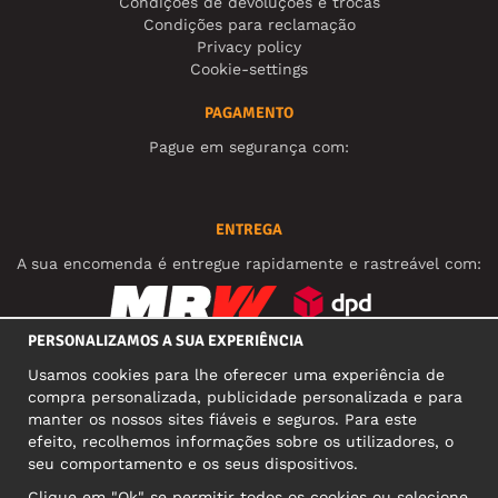
Condições de devoluções e trocas
Condições para reclamação
Privacy policy
Cookie-settings
PAGAMENTO
Pague em segurança com:
ENTREGA
A sua encomenda é entregue rapidamente e rastreável com:
PERSONALIZAMOS A SUA EXPERIÊNCIA
REDES SOCIAIS
Usamos cookies para lhe oferecer uma experiência de
compra personalizada, publicidade personalizada e para
manter os nossos sites fiáveis e seguros. Para este
efeito, recolhemos informações sobre os utilizadores, o
MORADA COMERCIAL
seu comportamento e os seus dispositivos.
Motley Denim Europe OÜ
Clique em "Ok" se permitir todos os cookies ou selecione