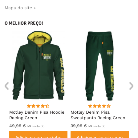
Mapa do site »
O MELHOR PREÇO!
irt
Motley Denim Pisa Hoodie
Motley Denim Pisa
Mo
Racing Green
Sweatpants Racing Green
Ho
49,99 €
39,99 €
49
IVA incluído
IVA incluído
Adicionar ao carrinho
Adicionar ao carrinho