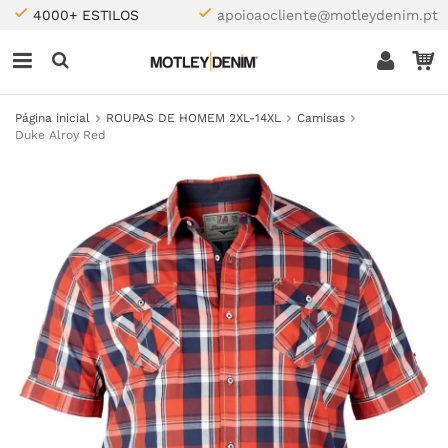
4000+ ESTILOS
apoioaocliente@motleydenim.pt
Página inicial
ROUPAS DE HOMEM 2XL-14XL
Camisas
Duke Alroy Red