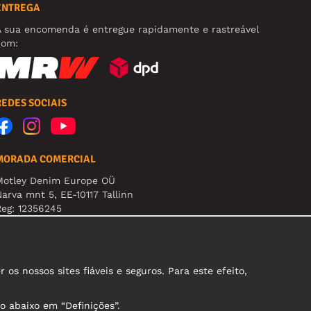
ENTREGA
A sua encomenda é entregue rapidamente e rastreável
com:
REDES SOCIAIS
MORADA COMERCIAL
Motley Denim Europe OÜ
arva mnt 5, EE-10117 Tallinn
eg: 12356245
tenção! Não envie devoluções para esta morada!
s nossos sites fiáveis e seguros. Para este efeito,
o abaixo em “Definições”.