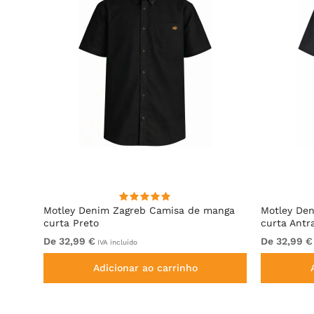
irt
Motley Denim Zagreb Camisa de manga
Motley De
curta Preto
curta Antr
De 32,99 €
De 32,99 €
IVA incluído
Adicionar ao carrinho