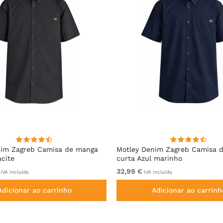
nim Zagreb Camisa de manga
Motley Denim Zagreb Camisa 
acite
curta Azul marinho
32,99 €
IVA incluído
IVA incluído
Adicionar ao carrinho
Adicionar ao carrinh