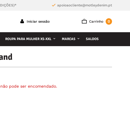
NDIÇÕES)*
apoioaocliente@motleydenim.pt
0
Iniciar sessão
Carrinho
ROUPA PARA MULHER XS-XXL
MARCAS
SALDOS
and
á não pode ser encomendado.