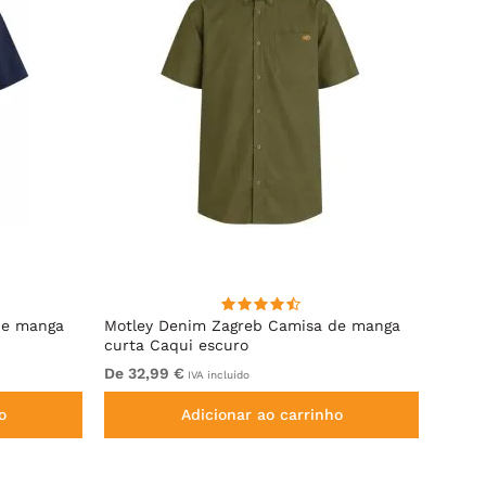
de manga
Motley Denim Zagreb Camisa de manga
Kam J
curta Caqui escuro
Sleeve
De 32,99 €
De 69
IVA incluído
o
Adicionar ao carrinho