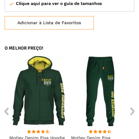
Clique aqui para ver o guia de tamanhos
Adicionar à Lista de Favoritos
O MELHOR PREÇO!
irt
Motley Denim Pisa Hoodie
Motley Denim Pisa
Mo