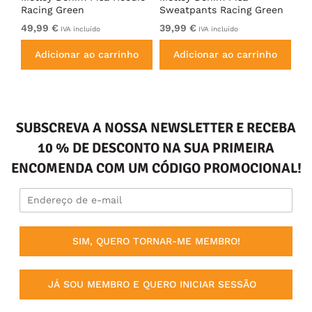
Racing Green
Sweatpants Racing Green
Ho
49,99 €
39,99 €
49
IVA incluído
IVA incluído
Adicionar ao carrinho
Adicionar ao carrinho
SUBSCREVA A NOSSA NEWSLETTER E RECEBA
10 % DE DESCONTO NA SUA PRIMEIRA
ENCOMENDA COM UM CÓDIGO PROMOCIONAL!
SIM, QUERO TORNAR-ME MEMBRO!
JÁ SOU MEMBRO E QUERO INICIAR SESSÃO