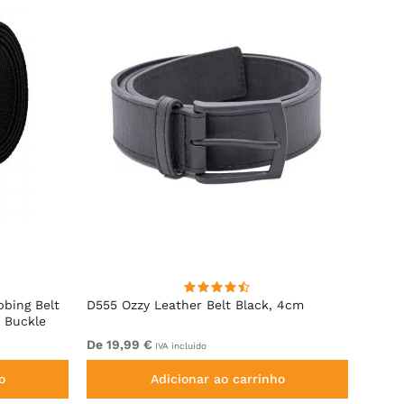
bbing Belt
D555 Ozzy Leather Belt Black, 4cm
D555 
 Buckle
De 19,99 €
22,99
IVA incluído
o
Adicionar ao carrinho