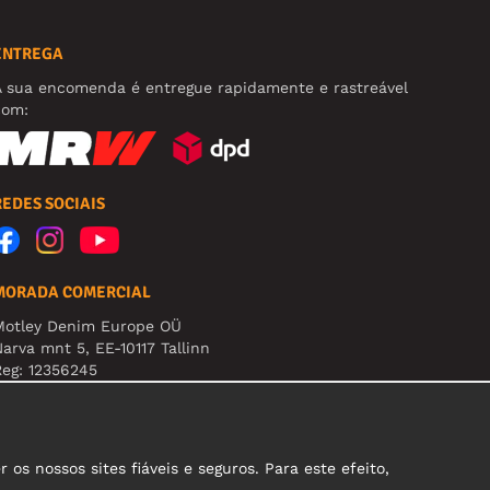
ENTREGA
A sua encomenda é entregue rapidamente e rastreável
com:
REDES SOCIAIS
MORADA COMERCIAL
Motley Denim Europe OÜ
arva mnt 5, EE-10117 Tallinn
eg: 12356245
tenção! Não envie devoluções para esta morada!
s nossos sites fiáveis e seguros. Para este efeito,