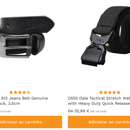
913 Jeans Belt Genuine
D555 Dale Tactical Stretch We
ack, 3,5cm
with Heavy Duty Quick Release
Black
De 32,99 €
incluído
IVA incluído
Adicionar ao carrinho
Adicionar ao carrinh