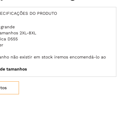
ECIFICAÇÕES DO PRODUTO
 grande
tamanhos 2XL-8XL
nica D555
er
manho não existir em stock iremos encomendá-lo ao
a de tamanhos
itos