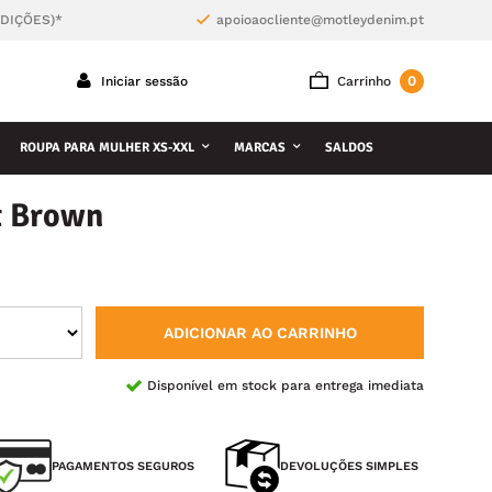
NDIÇÕES)*
apoioaocliente@motleydenim.pt
0
Iniciar sessão
Carrinho
ROUPA PARA MULHER XS-XXL
MARCAS
SALDOS
t Brown
ADICIONAR AO CARRINHO
Disponível em stock para entrega imediata
PAGAMENTOS SEGUROS
DEVOLUÇÕES SIMPLES