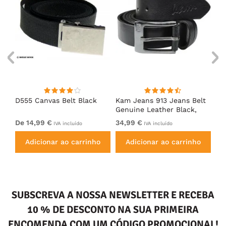
oal
D555 Canvas Belt Black
Kam Jeans 913 Jeans Belt
D5
Genuine Leather Black,
We
3,5cm
Du
De 14,99 €
34,99 €
De
IVA incluído
IVA incluído
Bl
Adicionar ao carrinho
Adicionar ao carrinho
SUBSCREVA A NOSSA NEWSLETTER E RECEBA
10 % DE DESCONTO NA SUA PRIMEIRA
ENCOMENDA COM UM CÓDIGO PROMOCIONAL!