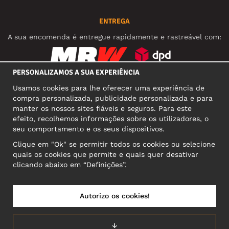
ENTREGA
A sua encomenda é entregue rapidamente e rastreável com:
PERSONALIZAMOS A SUA EXPERIÊNCIA
REDES SOCIAIS
Usamos cookies para lhe oferecer uma experiência de
compra personalizada, publicidade personalizada e para
manter os nossos sites fiáveis e seguros. Para este
efeito, recolhemos informações sobre os utilizadores, o
MORADA COMERCIAL
seu comportamento e os seus dispositivos.
Motley Denim Europe OÜ
Clique em "Ok" se permitir todos os cookies ou selecione
Narva mnt 5, EE-10117 Tallinn
quais os cookies que permite e quais quer desativar
Reg: 12356245
clicando abaixo em “Definições”.
Atenção! Não envie devoluções para esta morada!
Autorizo os cookies!
PORTUGAL/PORTUGUÊS
↓