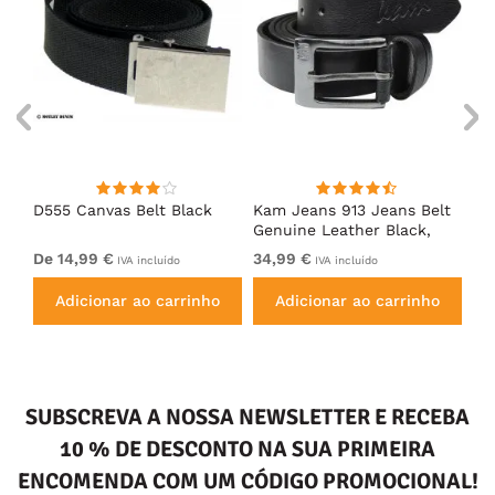
oal
D555 Canvas Belt Black
Kam Jeans 913 Jeans Belt
D5
Genuine Leather Black,
We
3,5cm
Du
De 14,99 €
34,99 €
De
IVA incluído
IVA incluído
Bl
Adicionar ao carrinho
Adicionar ao carrinho
SUBSCREVA A NOSSA NEWSLETTER E RECEBA
10 % DE DESCONTO NA SUA PRIMEIRA
ENCOMENDA COM UM CÓDIGO PROMOCIONAL!