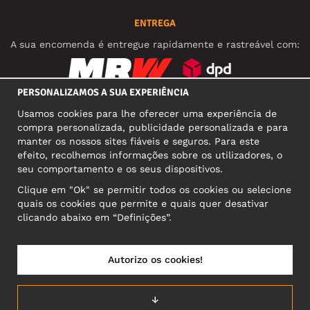
ENTREGA
A sua encomenda é entregue rapidamente e rastreável com:
PERSONALIZAMOS A SUA EXPERIÊNCIA
REDES SOCIAIS
Usamos cookies para lhe oferecer uma experiência de
compra personalizada, publicidade personalizada e para
manter os nossos sites fiáveis e seguros. Para este
efeito, recolhemos informações sobre os utilizadores, o
MORADA COMERCIAL
seu comportamento e os seus dispositivos.
Motley Denim Europe OÜ
Clique em "Ok" se permitir todos os cookies ou selecione
Narva mnt 5, EE-10117 Tallinn
quais os cookies que permite e quais quer desativar
Reg: 12356245
clicando abaixo em “Definições”.
Atenção! Não envie devoluções para esta morada!
Autorizo os cookies!
PORTUGAL/PORTUGUÊS
↓