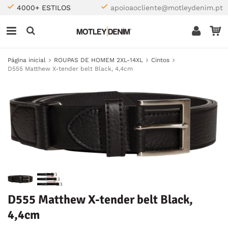
4000+ ESTILOS
apoioaocliente@motleydenim.pt
Página inicial
ROUPAS DE HOMEM 2XL-14XL
Cintos
D555 Matthew X-tender belt Black, 4,4cm
D555 Matthew X-tender belt Black,
4,4cm